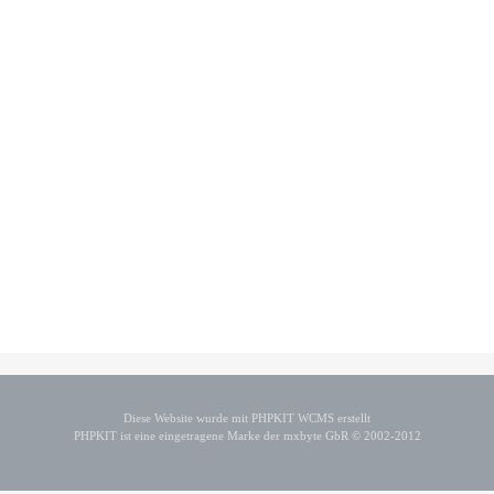
Diese Website wurde mit PHPKIT WCMS erstellt
PHPKIT ist eine eingetragene Marke der mxbyte GbR © 2002-2012