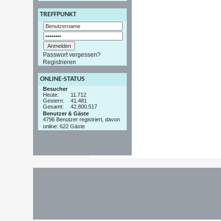
TREFFPUNKT
Passwort vergessen?
Registrieren
ONLINE-STATUS
Besucher
Heute:
11.712
Gestern:
41.481
Gesamt:
42.800.517
Benutzer & Gäste
4796 Benutzer registriert, davon
online: 622 Gäste