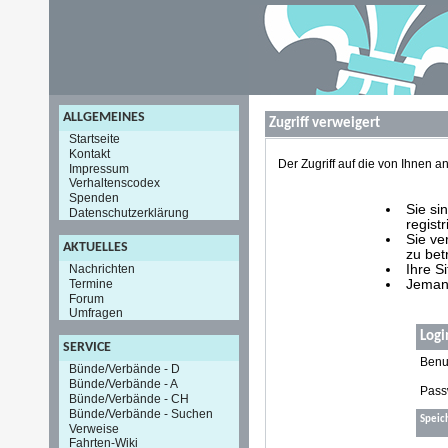
ALLGEMEINES
Zugriff verweigert
Startseite
Kontakt
Der Zugriff auf die von Ihnen
Impressum
Verhaltenscodex
Spenden
Sie si
Datenschutzerklärung
registr
Sie ve
AKTUELLES
zu bet
Nachrichten
Ihre S
Termine
Jemand
Forum
Umfragen
Logi
SERVICE
Benu
Bünde/Verbände - D
Bünde/Verbände - A
Pass
Bünde/Verbände - CH
Bünde/Verbände - Suchen
Speic
Verweise
Fahrten-Wiki