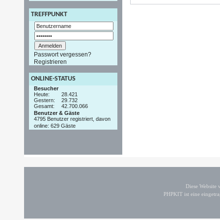
TREFFPUNKT
Passwort vergessen?
Registrieren
ONLINE-STATUS
Besucher
Heute:
28.421
Gestern:
29.732
Gesamt:
42.700.066
Benutzer & Gäste
4795 Benutzer registriert, davon
online: 629 Gäste
Diese Website
PHPKIT ist eine einget