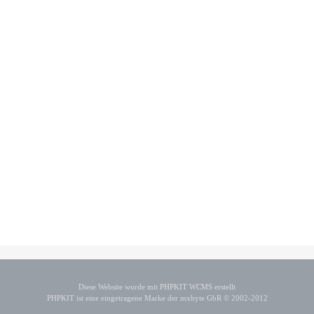
Diese Website wurde mit PHPKIT WCMS erstellt
PHPKIT ist eine eingetragene Marke der mxbyte GbR © 2002-2012