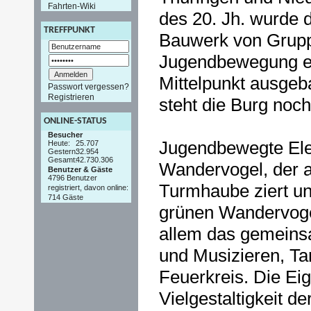
Fahrten-Wiki
des 20. Jh. wurde 
TREFFPUNKT
Bauwerk von Grupp
Jugendbewegung e
Mittelpunkt ausgeba
Passwort vergessen?
Registrieren
steht die Burg noch
ONLINE-STATUS
Besucher
Jugendbewegte Elem
Heute:
25.707
Gestern:
32.954
Gesamt:
42.730.306
Wandervogel, der a
Benutzer & Gäste
4796 Benutzer
Turmhaube ziert un
registriert, davon online:
714 Gäste
grünen Wandervoge
allem das gemein
und Musizieren, Ta
Feuerkreis. Die Eig
Vielgestaltigkeit 