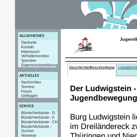
ALLGEMEINES
Jugendb
Startseite
Kontakt
Impressum
Verhaltenscodex
Spenden
Datenschutzerklärung
Geschichte/Beschreibung
Leitsätze/
AKTUELLES
Nachrichten
Der Ludwigstein -
Termine
Forum
Jugendbewegun
Umfragen
SERVICE
Bünde/Verbände - D
Burg Ludwigstein l
Bünde/Verbände - A
Bünde/Verbände - CH
im Dreiländereck 
Bünde/Verbände -
Suchen
Thüringen und Nie
Verweise