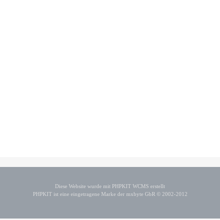
Diese Website wurde mit PHPKIT WCMS erstellt
PHPKIT ist eine eingetragene Marke der mxbyte GbR © 2002-2012