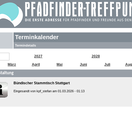
Terminkalender
Termindetails
2027
2028
März
April
Mai
Juni
Juli
Aug
taltung
Bündischer Stammtisch Stuttgart
Eingesandt von kpf_stefan am 01.03.2026 - 01:13