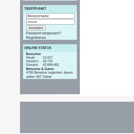
TREFFPUNKT
Passwort vergessen?
Registrieren
ONLINE-STATUS
Besucher
Heute:
13.017
Gestern:
29.732
Gesamt:
42.684.662
Benutzer & Gäste
4795 Benutzer registriert, davon
online: 667 Gäste