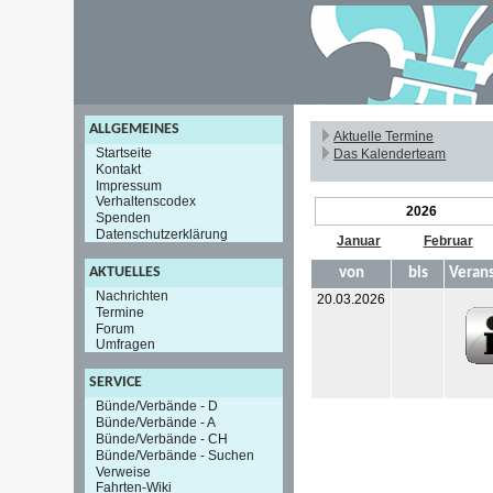
ALLGEMEINES
Aktuelle Termine
Startseite
Das Kalenderteam
Kontakt
Impressum
Verhaltenscodex
2026
Spenden
Datenschutzerklärung
Januar
Februar
AKTUELLES
von
bis
Verans
Nachrichten
20.03.2026
Termine
Forum
Umfragen
SERVICE
Bünde/Verbände - D
Bünde/Verbände - A
Bünde/Verbände - CH
Bünde/Verbände - Suchen
Verweise
Fahrten-Wiki