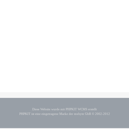
Diese Website wurde mit PHPKIT WCMS erstellt
PHPKIT ist eine eingetragene Marke der mxbyte GbR © 2002-2012