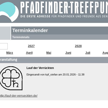
Terminkalender
Termindetails
2027
2028
März
April
Mai
Juni
Juli
Aug
ranstaltung
Lauf der Verrückten
Eingesandt von kpf_stefan am 20.01.2026 - 11:38
http://lauf-der-verrueckten.de/