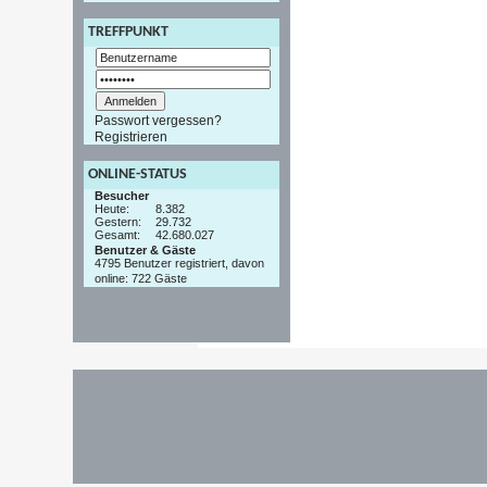
TREFFPUNKT
Passwort vergessen?
Registrieren
ONLINE-STATUS
Besucher
Heute:
8.382
Gestern:
29.732
Gesamt:
42.680.027
Benutzer & Gäste
4795 Benutzer registriert, davon
online: 722 Gäste