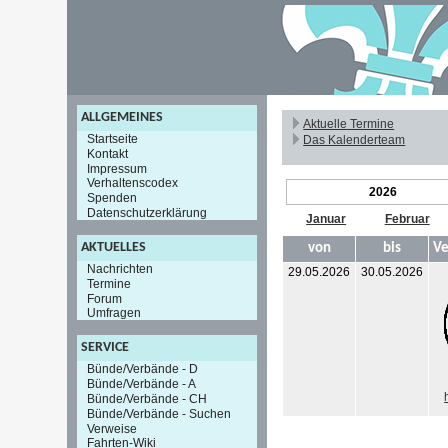
ALLGEMEINES
Aktuelle Termine
Startseite
Das Kalenderteam
Kontakt
Impressum
Verhaltenscodex
2026
Spenden
Datenschutzerklärung
Januar
Februar
AKTUELLES
von
bis
Ve
Nachrichten
29.05.2026
30.05.2026
Termine
Forum
Umfragen
SERVICE
Bünde/Verbände - D
Bünde/Verbände - A
Bünde/Verbände - CH
Bünde/Verbände - Suchen
Verweise
Fahrten-Wiki