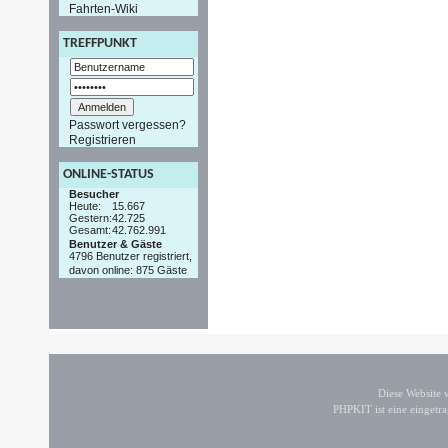
Fahrten-Wiki
TREFFPUNKT
Passwort vergessen?
Registrieren
ONLINE-STATUS
Besucher
Heute:
15.667
Gestern:
42.725
Gesamt:
42.762.991
Benutzer & Gäste
4796 Benutzer registriert,
davon online: 875 Gäste
Diese Website
PHPKIT ist eine einget