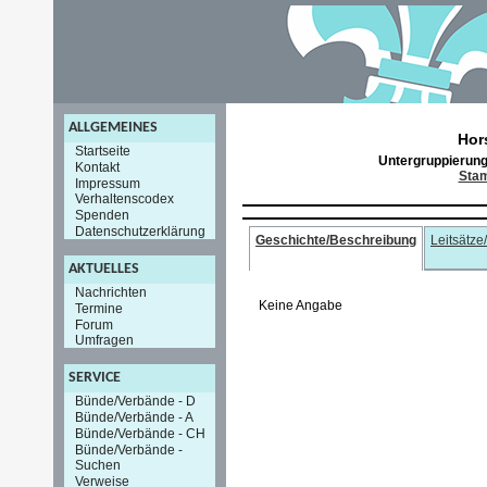
ALLGEMEINES
Hor
Startseite
Untergruppierun
Kontakt
Sta
Impressum
Verhaltenscodex
Spenden
Datenschutzerklärung
Geschichte/Beschreibung
Leitsätze
AKTUELLES
Nachrichten
Keine Angabe
Termine
Forum
Umfragen
SERVICE
Bünde/Verbände - D
Bünde/Verbände - A
Bünde/Verbände - CH
Bünde/Verbände -
Suchen
Verweise