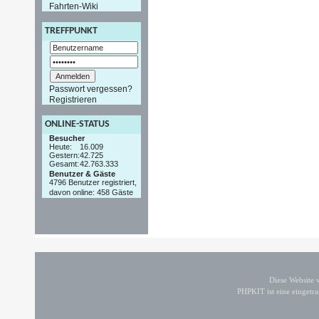
Fahrten-Wiki
TREFFPUNKT
Passwort vergessen?
Registrieren
ONLINE-STATUS
Besucher
Heute:
16.009
Gestern:
42.725
Gesamt:
42.763.333
Benutzer & Gäste
4796 Benutzer registriert,
davon online: 458 Gäste
Diese Website
PHPKIT ist eine einget