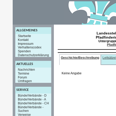
ALLGEMEINES
Landesstel
Startseite
Pfadfinderi
Kontakt
Untergrupp
Impressum
Pfadf
Verhaltenscodex
Spenden
Datenschutzerklärung
Geschichte/Beschreibung
Leitsätze
AKTUELLES
Nachrichten
Keine Angabe
Termine
Forum
Umfragen
SERVICE
Bünde/Verbände - D
Bünde/Verbände - A
Bünde/Verbände - CH
Bünde/Verbände -
Suchen
Verweise