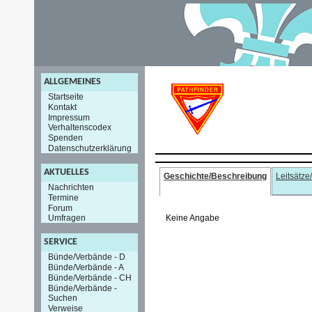
ALLGEMEINES
Startseite
Kontakt
Impressum
Verhaltenscodex
Spenden
Datenschutzerklärung
AKTUELLES
Geschichte/Beschreibung
Leitsätze
Nachrichten
Termine
Forum
Keine Angabe
Umfragen
SERVICE
Bünde/Verbände - D
Bünde/Verbände - A
Bünde/Verbände - CH
Bünde/Verbände -
Suchen
Verweise