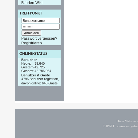
Fahrten-Wiki
TREFFPUNKT
Passwort vergessen?
Registrieren
ONLINE-STATUS
Besucher
Heute:
39.640
Gestern:
42.725
Gesamt:
42.786.964
Benutzer & Gäste
4796 Benutzer registriert,
davon online: 646 Gäste
Diese Website
PHPKIT ist eine einget