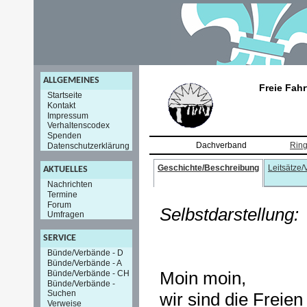
ALLGEMEINES
Freie Fahr
Startseite
Kontakt
Impressum
Verhaltenscodex
Spenden
Dachverband
Ring
Datenschutzerklärung
Geschichte/Beschreibung
Leitsätze
AKTUELLES
Nachrichten
Termine
Forum
Selbstdarstellung:
Umfragen
SERVICE
Bünde/Verbände - D
Bünde/Verbände - A
Moin moin,
Bünde/Verbände - CH
Bünde/Verbände -
Suchen
wir sind die Freien
Verweise