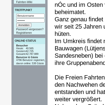
Fahrten-Wiki
nÓc und im Osten
beheimatet.
TREFFPUNKT
Ganz genau findet 
wir seit 25 Jahre
Passwort vergessen?
hüten.
Registrieren
Im Umkreis findet
ONLINE-STATUS
Besucher
Bauwagen (Lütjens
Heute:
40.565
Gestern:
42.725
Sandesneben) bei 
Gesamt:
42.787.889
Benutzer & Gäste
4796 Benutzer registriert,
ihre Gruppenabend
davon online: 538 Gäste
Die Freien Fahrtens
den Nachwehen des
entstanden und ha
weiter vergrößert.