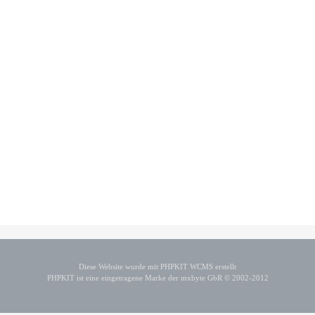
Diese Website wurde mit PHPKIT WCMS erstellt
PHPKIT ist eine eingetragene Marke der mxbyte GbR © 2002-2012