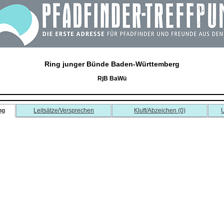
Ring junger Bünde Baden-Württemberg
RjB BaWü
ng
Leitsätze/Versprechen
Kluft/Abzeichen (0)
U