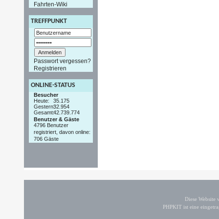
Fahrten-Wiki
TREFFPUNKT
Passwort vergessen?
Registrieren
ONLINE-STATUS
Besucher
Heute:
35.175
Gestern:
32.954
Gesamt:
42.739.774
Benutzer & Gäste
4796 Benutzer
registriert, davon online:
706 Gäste
Diese Website
PHPKIT ist eine einget