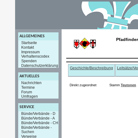
ALLGEMEINES
Pfadfinde
Startseite
Kontakt
Impressum
Verhaltenscodex
Spenden
Datenschutzerklärung
Geschichte/Beschreibung
Leitsätze/V
AKTUELLES
Nachrichten
Direkt zugeordnet
Stamm
Teutonen
Termine
Forum
Umfragen
SERVICE
Bünde/Verbände - D
Bünde/Verbände - A
Bünde/Verbände - CH
Bünde/Verbände -
Suchen
Verweise