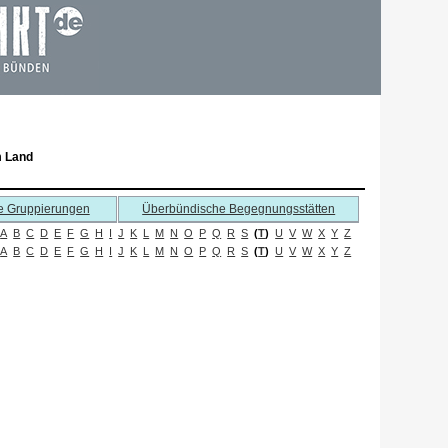
m Land
e Gruppierungen
Überbündische Begegnungsstätten
A
B
C
D
E
F
G
H
I
J
K
L
M
N
O
P
Q
R
S
(
T
)
U
V
W
X
Y
Z
A
B
C
D
E
F
G
H
I
J
K
L
M
N
O
P
Q
R
S
(
T
)
U
V
W
X
Y
Z