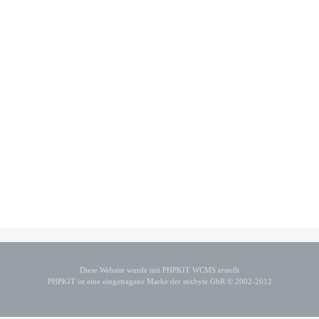
Diese Website wurde mit PHPKIT WCMS erstellt
PHPKIT ist eine eingetragene Marke der mxbyte GbR © 2002-2012