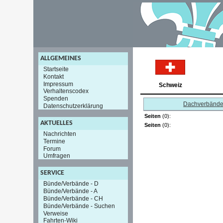
ALLGEMEINES
Startseite
Kontakt
Impressum
Schweiz
Verhaltenscodex
Spenden
Dachverbänd
Datenschutzerklärung
Seiten
(0):
AKTUELLES
Seiten
(0):
Nachrichten
Termine
Forum
Umfragen
SERVICE
Bünde/Verbände - D
Bünde/Verbände - A
Bünde/Verbände - CH
Bünde/Verbände - Suchen
Verweise
Fahrten-Wiki