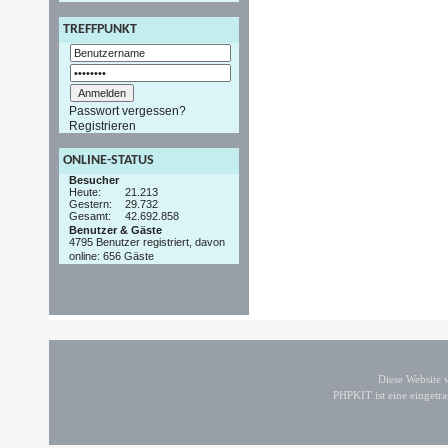
TREFFPUNKT
Passwort vergessen?
Registrieren
ONLINE-STATUS
Besucher
Heute:
21.213
Gestern:
29.732
Gesamt:
42.692.858
Benutzer & Gäste
4795 Benutzer registriert, davon
online: 656 Gäste
Diese Website
PHPKIT ist eine einget