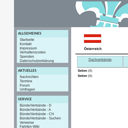
ALLGEMEINES
Startseite
Kontakt
Impressum
Österreich
Verhaltenscodex
Spenden
Dachverbände
Datenschutzerklärung
AKTUELLES
Seiten
(0):
Seiten
(0):
Nachrichten
Termine
Forum
Umfragen
SERVICE
Bünde/Verbände - D
Bünde/Verbände - A
Bünde/Verbände - CH
Bünde/Verbände - Suchen
Verweise
Fahrten-Wiki