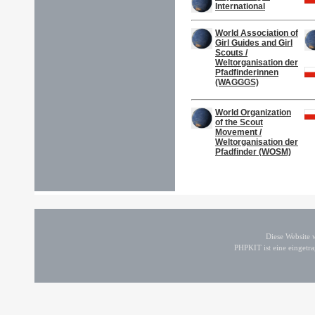
International
World Association of
Girl Guides and Girl
Scouts /
Weltorganisation der
Pfadfinderinnen
(WAGGGS)
World Organization
of the Scout
Movement /
Weltorganisation der
Pfadfinder (WOSM)
Diese Website
PHPKIT ist eine einget