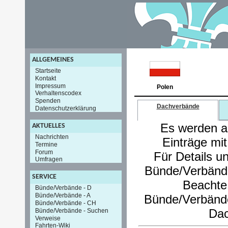
ALLGEMEINES
Startseite
Kontakt
Impressum
Polen
Verhaltenscodex
Spenden
Dachverbände
Datenschutzerklärung
Es werden au
AKTUELLES
Nachrichten
Einträge mi
Termine
Forum
Für Details u
Umfragen
Bünde/Verbände
SERVICE
Beachte
Bünde/Verbände - D
Bünde/Verbände - A
Bünde/Verbände 
Bünde/Verbände - CH
Dac
Bünde/Verbände - Suchen
Verweise
Fahrten-Wiki