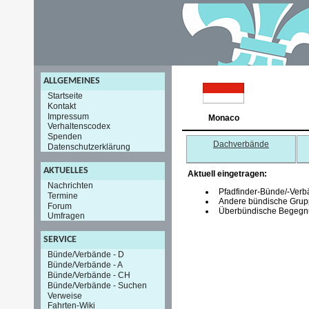
ALLGEMEINES
Startseite
Kontakt
Impressum
Monaco
Verhaltenscodex
Spenden
Dachverbände
Datenschutzerklärung
AKTUELLES
Aktuell eingetragen:
Nachrichten
Pfadfinder-Bünde/-Verb
Termine
Andere bündische Grup
Forum
Überbündische Begegnu
Umfragen
SERVICE
Bünde/Verbände - D
Bünde/Verbände - A
Bünde/Verbände - CH
Bünde/Verbände - Suchen
Verweise
Fahrten-Wiki