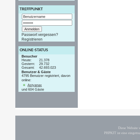
TREFFPUNKT
Passwort vergessen?
Registrieren
ONLINE-STATUS
Besucher
Heute:
21.378
Gestern:
29.732
Gesamt:
42.693.023
Benutzer & Gäste
4795 Benutzer registriert, davon
online:
Astyanax
und 604 Gäste
Diese Website
PHPKIT ist eine einget