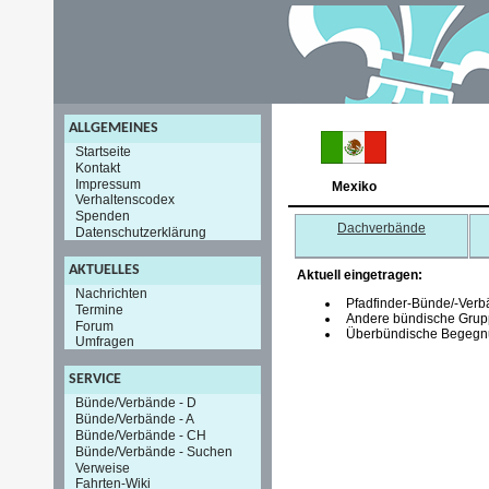
ALLGEMEINES
Startseite
Kontakt
Impressum
Mexiko
Verhaltenscodex
Spenden
Dachverbände
Datenschutzerklärung
AKTUELLES
Aktuell eingetragen:
Nachrichten
Pfadfinder-Bünde/-Verb
Termine
Andere bündische Grup
Forum
Überbündische Begegnu
Umfragen
SERVICE
Bünde/Verbände - D
Bünde/Verbände - A
Bünde/Verbände - CH
Bünde/Verbände - Suchen
Verweise
Fahrten-Wiki