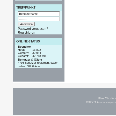
TREFFPUNKT
Passwort vergessen?
Registrieren
ONLINE-STATUS
Besucher
Heute:
13.892
Gestern:
32.954
Gesamt:
42.718.491
Benutzer & Gäste
4795 Benutzer registriert, davon
online: 687 Gäste
Diese Website
PHPKIT ist eine einget