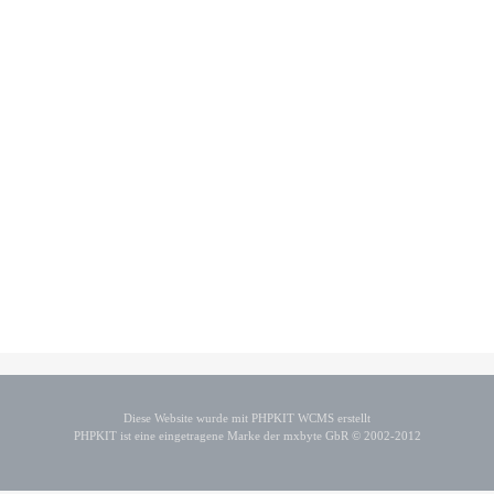
Diese Website wurde mit PHPKIT WCMS erstellt
PHPKIT ist eine eingetragene Marke der mxbyte GbR © 2002-2012