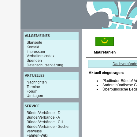
ALLGEMEINES
Startseite
Kontakt
Impressum
Mauretanien
Verhaltenscodex
Spenden
Dachverbänd
Datenschutzerklärung
Aktuell eingetragen:
AKTUELLES
Pfadfinder-Bünde/-V
Nachrichten
Andere bündische G
Termine
Überbündische Bege
Forum
Umfragen
SERVICE
Bünde/Verbände - D
Bünde/Verbände - A
Bünde/Verbände - CH
Bünde/Verbände - Suchen
Verweise
Fahrten-Wiki