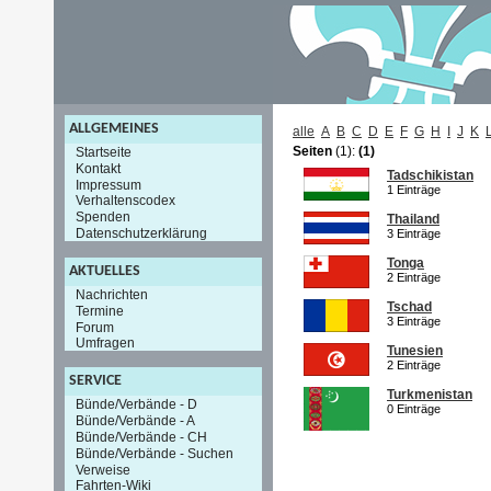
ALLGEMEINES
alle
A
B
C
D
E
F
G
H
I
J
K
Seiten
(1):
(1)
Startseite
Kontakt
Tadschikistan
Impressum
1 Einträge
Verhaltenscodex
Spenden
Thailand
Datenschutzerklärung
3 Einträge
Tonga
AKTUELLES
2 Einträge
Nachrichten
Tschad
Termine
3 Einträge
Forum
Umfragen
Tunesien
2 Einträge
SERVICE
Turkmenistan
Bünde/Verbände - D
0 Einträge
Bünde/Verbände - A
Bünde/Verbände - CH
Bünde/Verbände - Suchen
Verweise
Fahrten-Wiki