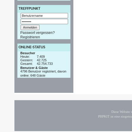
TREFFPUNKT
Passwort vergessen?
Registrieren
ONLINE-STATUS
Besucher
Heute:
7.409
Gestern:
42.725
Gesamt:
42.754.733
Benutzer & Gäste
4796 Benutzer registriert, davon
online: 648 Gäste
Diese Website
PHPKIT ist eine einget