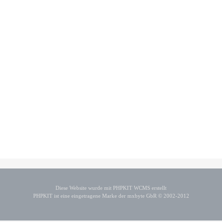
Diese Website wurde mit PHPKIT WCMS erstellt
PHPKIT ist eine eingetragene Marke der mxbyte GbR © 2002-2012