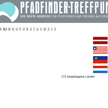
K
(
L
)
M
N
O
P
Q
R
S
T
U
V
W
X
Y
Z
172 eingetragene Länder