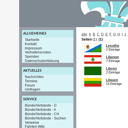
ALLGEMEINES
alle
A
B
C
D
E
F
G
H
I
J
Seiten
(1):
(1)
Startseite
Kontakt
Lesotho
Impressum
2 Einträge
Verhaltenscodex
Spenden
Libanon
Datenschutzerklärung
7 Einträge
Libyen
AKTUELLES
2 Einträge
Nachrichten
Litauen
Termine
14 Einträge
Forum
Umfragen
SERVICE
Bünde/Verbände - D
Bünde/Verbände - A
Bünde/Verbände - CH
Bünde/Verbände - Suchen
Verweise
Fahrten-Wiki