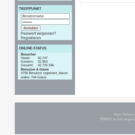
TREFFPUNKT
Passwort vergessen?
Registrieren
ONLINE-STATUS
Besucher
Heute:
30.747
Gestern:
32.954
Gesamt:
42.735.346
Benutzer & Gäste
4796 Benutzer registriert, davon
online: 744 Gäste
Diese Website
PHPKIT ist eine einget