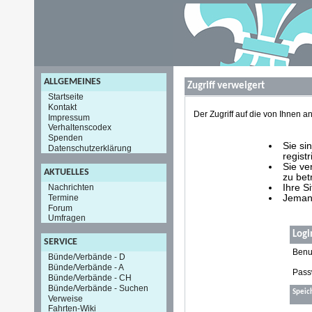
ALLGEMEINES
Zugriff verweigert
Startseite
Kontakt
Der Zugriff auf die von Ihnen
Impressum
Verhaltenscodex
Spenden
Sie si
Datenschutzerklärung
registr
Sie ve
AKTUELLES
zu bet
Nachrichten
Ihre S
Termine
Jemand
Forum
Umfragen
Logi
SERVICE
Benu
Bünde/Verbände - D
Bünde/Verbände - A
Pass
Bünde/Verbände - CH
Bünde/Verbände - Suchen
Speic
Verweise
Fahrten-Wiki