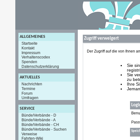
ALLGEMEINES
Zugriff verweigert
Startseite
Kontakt
Der Zugriff auf die von Ihnen
Impressum
Verhaltenscodex
Spenden
Sie si
Datenschutzerklärung
registr
Sie ve
AKTUELLES
zu bet
Nachrichten
Ihre S
Termine
Jemand
Forum
Umfragen
Logi
SERVICE
Benu
Bünde/Verbände - D
Bünde/Verbände - A
Pass
Bünde/Verbände - CH
Bünde/Verbände - Suchen
Speic
Verweise
Fahrten-Wiki