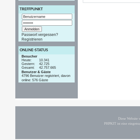
TREFFPUNKT
Passwort vergessen?
Registrieren
ONLINE-STATUS
Besucher
Heute:
10.341
Gestern:
42.725
Gesamt:
42.757.665
Benutzer & Gäste
4796 Benutzer registriert, davon
online: 576 Gäste
Diese Website
PHPKIT ist eine einget