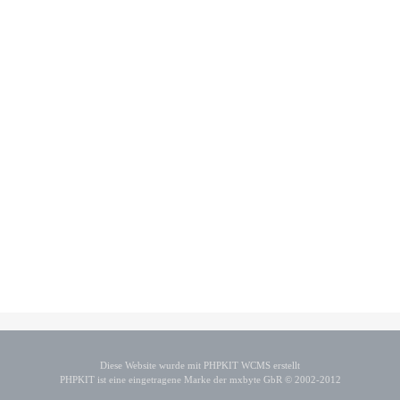
Diese Website wurde mit PHPKIT WCMS erstellt
PHPKIT ist eine eingetragene Marke der mxbyte GbR © 2002-2012