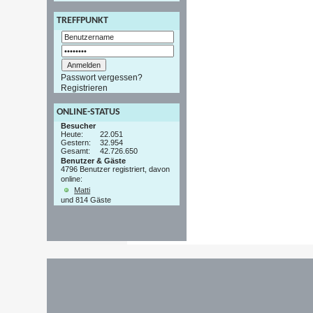
TREFFPUNKT
Passwort vergessen?
Registrieren
ONLINE-STATUS
Besucher
Heute:
22.051
Gestern:
32.954
Gesamt:
42.726.650
Benutzer & Gäste
4796 Benutzer registriert, davon
online:
Matti
und 814 Gäste