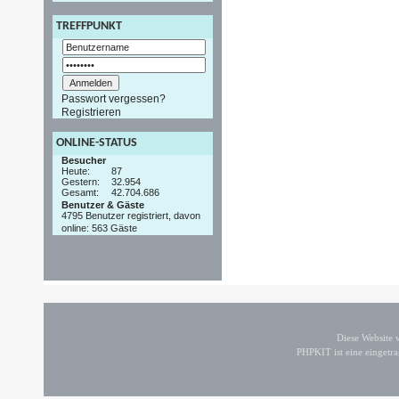
TREFFPUNKT
Passwort vergessen?
Registrieren
ONLINE-STATUS
Besucher
Heute:
87
Gestern:
32.954
Gesamt:
42.704.686
Benutzer & Gäste
4795 Benutzer registriert, davon
online: 563 Gäste
Diese Website
PHPKIT ist eine einget