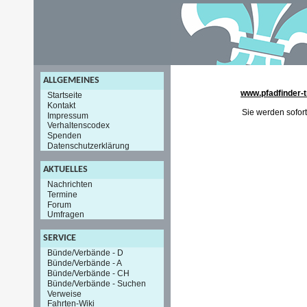
ALLGEMEINES
www.pfadfinder-t
Startseite
Kontakt
Sie werden sofort
Impressum
Verhaltenscodex
Spenden
Datenschutzerklärung
AKTUELLES
Nachrichten
Termine
Forum
Umfragen
SERVICE
Bünde/Verbände - D
Bünde/Verbände - A
Bünde/Verbände - CH
Bünde/Verbände - Suchen
Verweise
Fahrten-Wiki