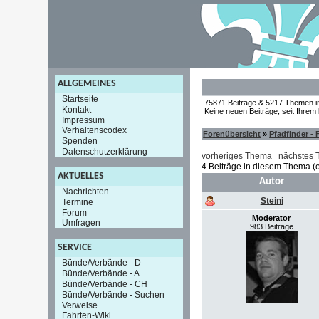
ALLGEMEINES
Startseite
75871 Beiträge & 5217 Themen i
Kontakt
Keine neuen Beiträge, seit Ihrem
Impressum
Verhaltenscodex
Forenübersicht
»
Pfadfinder -
Spenden
Datenschutzerklärung
vorheriges Thema
nächstes
4 Beiträge in diesem Thema (o
AKTUELLES
Autor
Nachrichten
Steini
Termine
Forum
Moderator
Umfragen
983 Beiträge
SERVICE
Bünde/Verbände - D
Bünde/Verbände - A
Bünde/Verbände - CH
Bünde/Verbände - Suchen
Verweise
Fahrten-Wiki