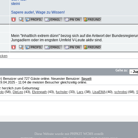
steini
Sapere aude!, Wage zu Wissen!
Mein "Inhaltlich extrem dünn" bezog sich auf die Antwort der Bundesregieru
Jungadlern oder im engsten Umfeld V-Leute aktiv sind.
ecken
Gehe zu:
te(r) Benutzer und 727 Gäste online. Neuester Benutzer:
Spueli
04.2025 - 11:04 die meisten Besucher gleichzeitig online.
nz herzlich zum Geburtstag:
olo
(58),
DieLeo
(43),
Elvenpath
(43),
fuchsler
(33),
Lars
(38),
LisaEMA
(40),
schrobsi
(68),
S
Diese Website wurde mit PHPKIT WCMS erstellt