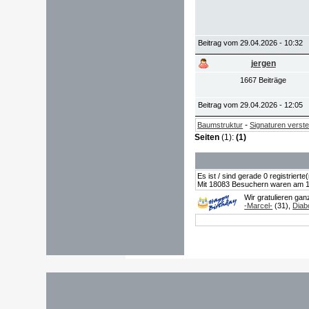
Beitrag vom 29.04.2026 - 10:32
jergen
1667 Beiträge
Beitrag vom 29.04.2026 - 12:05
-
Baumstruktur
Signaturen verst
Seiten
(1):
(1)
Es ist / sind gerade 0 registrier
Mit 18083 Besuchern waren am 19.
Wir gratulieren ga
-Marcel-
(31),
Diab