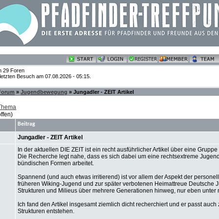
n 29 Foren
 letzten Besuch am 07.08.2026 - 05:15.
 Forum
»
Jugendbewegung
» Jungadler - ZEIT Artikel
 Thema
ffen)
Beitrag
Jungadler - ZEIT Artikel
In der aktuellen DIE ZEIT ist ein recht ausführlicher Artikel über eine Grup
Die Recherche legt nahe, dass es sich dabei um eine rechtsextreme Jugend
bündischen Formen arbeitet.
Spannend (und auch etwas irritierend) ist vor allem der Aspekt der personell
früheren Wiking-Jugend und zur später verbotenen Heimattreue Deutsche Ju
Strukturen und Milieus über mehrere Generationen hinweg, nur eben unter
Ich fand den Artikel insgesamt ziemlich dicht recherchiert und er passt au
Strukturen entstehen.