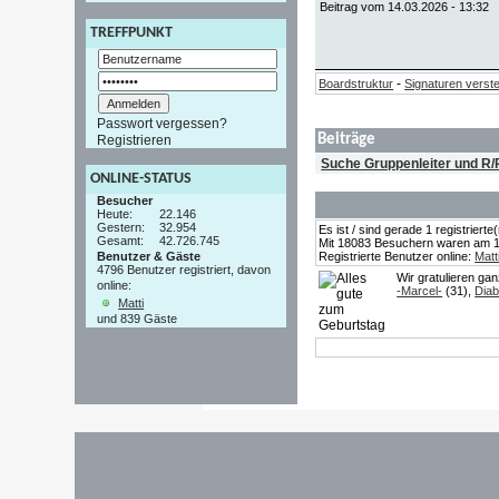
Beitrag vom 14.03.2026 - 13:32
TREFFPUNKT
-
Boardstruktur
Signaturen verst
Passwort vergessen?
Beiträge
Registrieren
Suche Gruppenleiter und R
ONLINE-STATUS
Besucher
Heute:
22.146
Gestern:
32.954
Es ist / sind gerade 1 registrier
Gesamt:
42.726.745
Mit 18083 Besuchern waren am 19.
Benutzer & Gäste
Registrierte Benutzer online:
Matt
4796 Benutzer registriert, davon
Wir gratulieren ga
online:
-Marcel-
(31),
Diab
Matti
und 839 Gäste