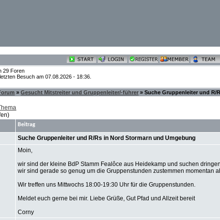
n 29 Foren
 letzten Besuch am 07.08.2026 - 18:36.
 Forum
»
Gesucht Mitstreiter und Gruppenleiter/-führer
» Suche Gruppenleiter und R/
 Thema
fen)
Beitrag
Suche Gruppenleiter und R/Rs in Nord Stormarn und Umgebung
Moin,
wir sind der kleine BdP Stamm Fealôce aus Heidekamp und suchen dringend
wir sind gerade so genug um die Gruppenstunden zustemmen momentan ab
Wir treffen uns Mittwochs 18:00-19:30 Uhr für die Gruppenstunden.
Meldet euch gerne bei mir. Liebe Grüße, Gut Pfad und Allzeit bereit
Corny