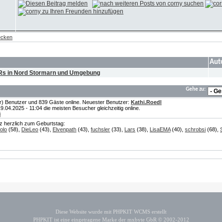
ecken
Aut
/Rs in Nord Stormarn und Umgebung
Gehe zu:
te(r) Benutzer und 839 Gäste online. Neuester Benutzer:
Kathi.Roedl
04.2025 - 11:04 die meisten Besucher gleichzeitig online.
i
nz herzlich zum Geburtstag:
olo
(58),
DieLeo
(43),
Elvenpath
(43),
fuchsler
(33),
Lars
(38),
LisaEMA
(40),
schrobsi
(68),
Diese Website wurde mit PHPKIT WCMS erstellt
PHPKIT ist eine eingetragene Marke der mxbyte GbR © 2002-2012