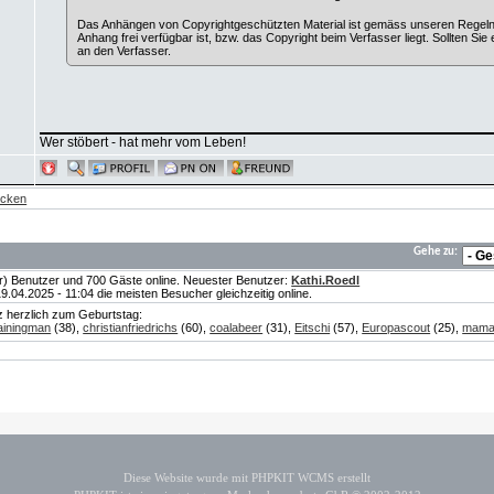
Das Anhängen von Copyrightgeschützten Material ist gemäss unseren Regeln ni
Anhang frei verfügbar ist, bzw. das Copyright beim Verfasser liegt. Sollten Sie
an den Verfasser.
Wer stöbert - hat mehr vom Leben!
ecken
Gehe zu:
te(r) Benutzer und 700 Gäste online. Neuester Benutzer:
Kathi.Roedl
04.2025 - 11:04 die meisten Besucher gleichzeitig online.
nz herzlich zum Geburtstag:
iningman
(38),
christianfriedrichs
(60),
coalabeer
(31),
Eitschi
(57),
Europascout
(25),
mam
Diese Website wurde mit PHPKIT WCMS erstellt