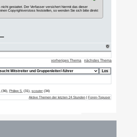
cht gestattet. Der Verfasser versichert hiermit das dieser
 einen Copyrightverstoss feststellen, so wenden Sie sich bitte direkt
vorheriges Thema
nächstes Thema
a
(36),
Philipp S.
(31),
scouter
(34)
Aktive Themen der letzten 24 Stunden
|
Foren-Topuser