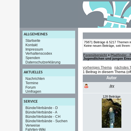
ALLGEMEINES
Startseite
75871 Beiträge & 5217 Themen i
Kontakt
Keine neuen Beiträge, seit Ihrem
Impressum
Verhaltenscodex
Forenübersicht
»
Pfadfinder -
Spenden
Jugendlichen und jungen Erwac
Datenschutzerklärung
vorheriges Thema
nächstes
1 Beitrag in diesem Thema (of
AKTUELLES
Autor
Nachrichten
Termine
-ky
Forum
Umfragen
128 Beiträge
SERVICE
Bünde/Verbände - D
Bünde/Verbände - A
Bünde/Verbände - CH
Bünde/Verbände - Suchen
Verweise
Fahrten-Wiki