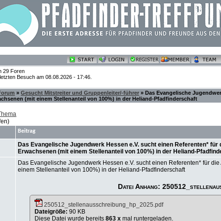
n 29 Foren
 letzten Besuch am 08.08.2026 - 17:46.
 Forum
»
Gesucht Mitstreiter und Gruppenleiter/-führer
» Das Evangelische Jugendwerk 
hsenen (mit einem Stellenanteil von 100%) in der Heliand-Pfadfinderschaft
 Thema
fen)
Beitrag
Das Evangelische Jugendwerk Hessen e.V. sucht einen Referenten* für d
Erwachsenen (mit einem Stellenanteil von 100%) in der Heliand-Pfadfind
Das Evangelische Jugendwerk Hessen e.V. sucht einen Referenten* für die 
einem Stellenanteil von 100%) in der Heliand-Pfadfinderschaft
Datei Anhang: 250512_stellenau
250512_stellenausschreibung_hp_2025.pdf
Dateigröße:
90 KB
Diese Datei wurde bereits
863 x
mal runtergeladen.