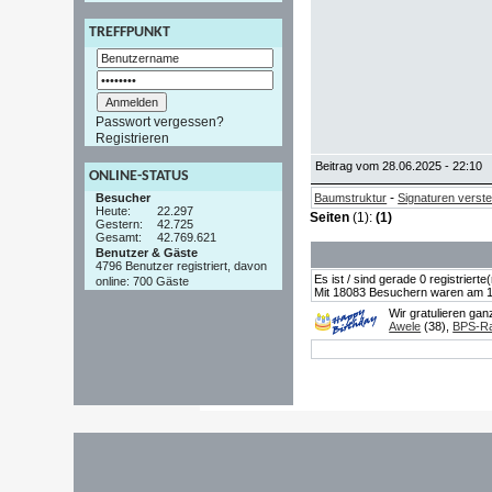
TREFFPUNKT
Passwort vergessen?
Registrieren
Beitrag vom 28.06.2025 - 22:10
ONLINE-STATUS
-
Besucher
Baumstruktur
Signaturen verst
Heute:
22.297
Seiten
(1):
(1)
Gestern:
42.725
Gesamt:
42.769.621
Benutzer & Gäste
4796 Benutzer registriert, davon
Es ist / sind gerade 0 registrier
online: 700 Gäste
Mit 18083 Besuchern waren am 19.
Wir gratulieren ga
Awele
(38),
BPS-Ra