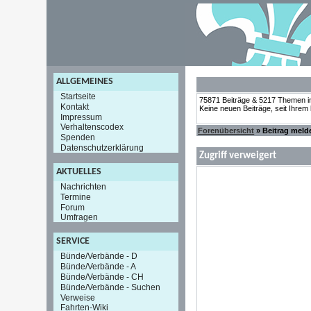
ALLGEMEINES
Startseite
75871 Beiträge & 5217 Themen i
Kontakt
Keine neuen Beiträge, seit Ihrem
Impressum
Verhaltenscodex
Forenübersicht
» Beitrag meld
Spenden
Datenschutzerklärung
Zugriff verweigert
AKTUELLES
Nachrichten
Termine
Forum
Umfragen
SERVICE
Bünde/Verbände - D
Bünde/Verbände - A
Bünde/Verbände - CH
Bünde/Verbände - Suchen
Verweise
Fahrten-Wiki