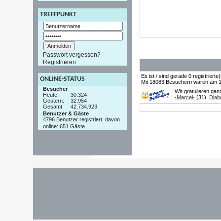
TREFFPUNKT
Passwort vergessen?
Registrieren
Es ist / sind gerade 0 registrier
ONLINE-STATUS
Mit 18083 Besuchern waren am 19.
Besucher
Wir gratulieren ga
Heute:
30.324
-Marcel-
(31),
Diab
Gestern:
32.954
Gesamt:
42.734.923
Benutzer & Gäste
4796 Benutzer registriert, davon
online: 651 Gäste