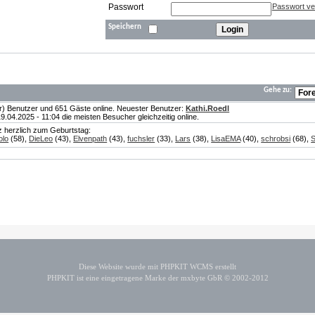
Passwort
Passwort v
Speichern
Gehe zu:
te(r) Benutzer und 651 Gäste online. Neuester Benutzer:
Kathi.Roedl
04.2025 - 11:04 die meisten Besucher gleichzeitig online.
nz herzlich zum Geburtstag:
olo
(58),
DieLeo
(43),
Elvenpath
(43),
fuchsler
(33),
Lars
(38),
LisaEMA
(40),
schrobsi
(68),
S
Diese Website wurde mit PHPKIT WCMS erstellt
PHPKIT ist eine eingetragene Marke der mxbyte GbR © 2002-2012