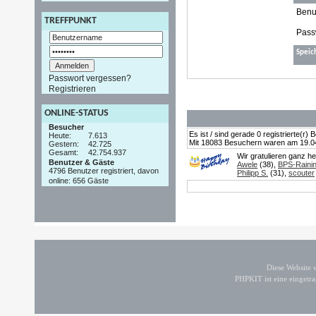
Benu
TREFFPUNKT
Pass
Speic
Passwort vergessen?
Registrieren
ONLINE-STATUS
Besucher
Es ist / sind gerade 0 registrierte(r
Heute:
7.613
Mit 18083 Besuchern waren am 19.04.2
Gestern:
42.725
Gesamt:
42.754.937
Wir gratulieren ganz h
Benutzer & Gäste
Awele
(38),
BPS-Raini
4796 Benutzer registriert, davon
Philipp S.
(31),
scouter
online: 656 Gäste
Diese Website
PHPKIT ist eine einget