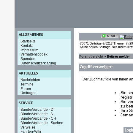
ALLGEMEINES
Startseite
75871 Beiträge & 5217 Themen in 2
Kontakt
Keine neuen Beiträge, seit Ihrem let
Impressum
Verhaltenscodex
Forenübersicht
» Beitrag melden
Spenden
Datenschutzerklärung
Zugriff verweigert
AKTUELLES
Der Zugriff auf die von Ihnen
Nachrichten
Termine
Forum
Sie si
Umfragen
registr
Sie ve
SERVICE
zu bet
Bünde/Verbände - D
Ihre S
Bünde/Verbände - A
Jemand
Bünde/Verbände - CH
Bünde/Verbände - Suchen
Verweise
Logi
Fahrten-Wiki