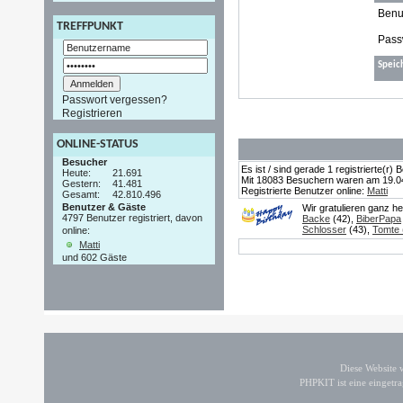
Benu
TREFFPUNKT
Pass
Speic
Passwort vergessen?
Registrieren
ONLINE-STATUS
Besucher
Es ist / sind gerade 1 registrierte(r
Heute:
21.691
Mit 18083 Besuchern waren am 19.04.2
Gestern:
41.481
Registrierte Benutzer online:
Matti
Gesamt:
42.810.496
Benutzer & Gäste
Wir gratulieren ganz h
4797 Benutzer registriert, davon
Backe
(42),
BiberPapa
Schlosser
(43),
Tomte (
online:
Matti
und 602 Gäste
Diese Website
PHPKIT ist eine einget