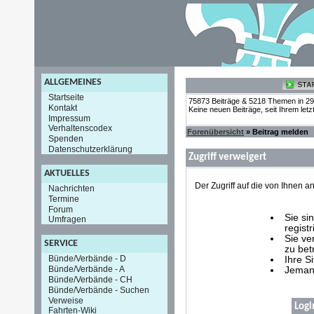
ALLGEMEINES
Startseite
75873 Beiträge & 5218 Themen in 2
Kontakt
Keine neuen Beiträge, seit Ihrem let
Impressum
Verhaltenscodex
Forenübersicht
» Beitrag melden
Spenden
Datenschutzerklärung
Zugriff verweigert
AKTUELLES
Der Zugriff auf die von Ihnen
Nachrichten
Termine
Forum
Sie si
Umfragen
registr
Sie ve
SERVICE
zu bet
Bünde/Verbände - D
Ihre S
Bünde/Verbände - A
Jemand
Bünde/Verbände - CH
Bünde/Verbände - Suchen
Verweise
Logi
Fahrten-Wiki