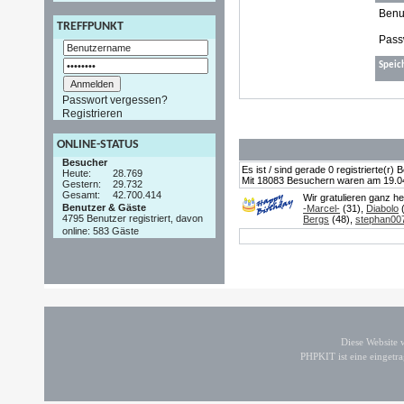
Benu
TREFFPUNKT
Pass
Speic
Passwort vergessen?
Registrieren
ONLINE-STATUS
Besucher
Es ist / sind gerade 0 registrierte(r
Heute:
28.769
Mit 18083 Besuchern waren am 19.04.2
Gestern:
29.732
Gesamt:
42.700.414
Wir gratulieren ganz h
Benutzer & Gäste
-Marcel-
(31),
Diabolo
(
4795 Benutzer registriert, davon
Bergs
(48),
stephan00
online: 583 Gäste
Diese Website
PHPKIT ist eine einget