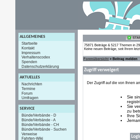
ALLGEMEINES
Startseite
75871 Beiträge & 5217 Themen in 2
Kontakt
Keine neuen Beiträge, seit Ihrem let
Impressum
Verhaltenscodex
Forenübersicht
» Beitrag melden
Spenden
Datenschutzerklärung
Zugriff verweigert
AKTUELLES
Der Zugriff auf die von Ihnen
Nachrichten
Termine
Forum
Sie si
Umfragen
registr
Sie ve
SERVICE
zu bet
Bünde/Verbände - D
Ihre S
Bünde/Verbände - A
Jemand
Bünde/Verbände - CH
Bünde/Verbände - Suchen
Verweise
Logi
Fahrten-Wiki