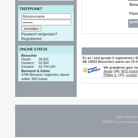
Benu
TREFFPUNKT
Pass
Speic
Passwort vergessen?
Registrieren
ONLINE-STATUS
Besucher
Es ist / sind gerade 0 registrierte(r
Heute:
39.501
Mit 18083 Besuchern waren am 19.04.2
Gestern:
32.954
Gesamt:
42.744.100
Wir gratulieren ganz h
Benutzer & Gäste
Awele
(38),
BPS-Raini
4796 Benutzer registriert, davon
Philipp S.
(31),
scouter
online: 803 Gäste
Diese Website
PHPKIT ist eine einget