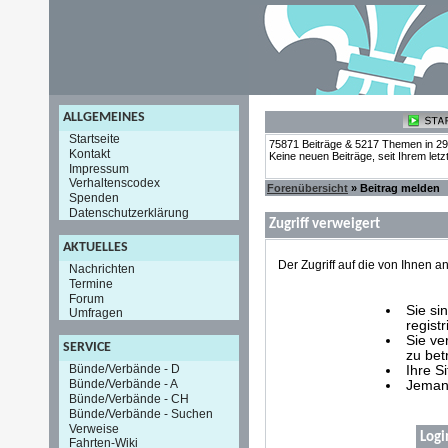
ALLGEMEINES
Startseite
75871 Beiträge & 5217 Themen in 2
Kontakt
Keine neuen Beiträge, seit Ihrem let
Impressum
Verhaltenscodex
Forenübersicht
» Beitrag melden
Spenden
Datenschutzerklärung
Zugriff verweigert
AKTUELLES
Der Zugriff auf die von Ihnen
Nachrichten
Termine
Forum
Sie si
Umfragen
registr
Sie ve
SERVICE
zu bet
Bünde/Verbände - D
Ihre S
Bünde/Verbände - A
Jemand
Bünde/Verbände - CH
Bünde/Verbände - Suchen
Verweise
Logi
Fahrten-Wiki