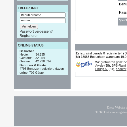
Benu
TREFFPUNKT
Pass
Speic
Passwort vergessen?
Registrieren
ONLINE-STATUS
Besucher
Es ist / sind gerade 0 registrierte(r
Heute:
34.235
Mit 18083 Besuchern waren am 19.04.2
Gestern:
32.954
Gesamt:
42.738.834
Wir gratulieren ganz h
Benutzer & Gäste
Awele
(38),
BPS-Raini
4796 Benutzer registriert, davon
Philipp S.
(31),
scouter
online: 702 Gäste
Diese Website
PHPKIT ist eine einget