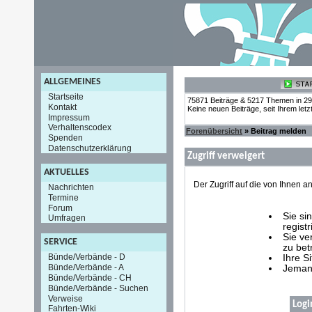
ALLGEMEINES
Startseite
75871 Beiträge & 5217 Themen in 2
Kontakt
Keine neuen Beiträge, seit Ihrem let
Impressum
Verhaltenscodex
Forenübersicht
» Beitrag melden
Spenden
Datenschutzerklärung
Zugriff verweigert
AKTUELLES
Der Zugriff auf die von Ihnen
Nachrichten
Termine
Forum
Sie si
Umfragen
registr
Sie ve
SERVICE
zu bet
Bünde/Verbände - D
Ihre S
Bünde/Verbände - A
Jemand
Bünde/Verbände - CH
Bünde/Verbände - Suchen
Verweise
Logi
Fahrten-Wiki