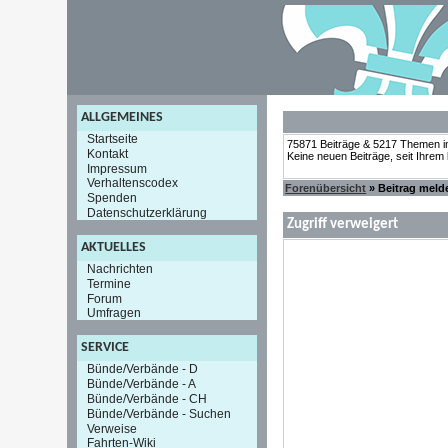
ALLGEMEINES
Startseite
75871 Beiträge & 5217 Themen i
Kontakt
Keine neuen Beiträge, seit Ihrem
Impressum
Verhaltenscodex
Forenübersicht
» Beitrag meld
Spenden
Datenschutzerklärung
Zugriff verweigert
AKTUELLES
Nachrichten
Termine
Forum
Umfragen
SERVICE
Bünde/Verbände - D
Bünde/Verbände - A
Bünde/Verbände - CH
Bünde/Verbände - Suchen
Verweise
Fahrten-Wiki