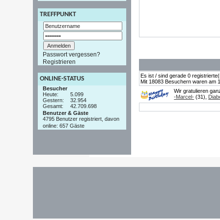
TREFFPUNKT
Passwort vergessen?
Registrieren
Es ist / sind gerade 0 registrier
ONLINE-STATUS
Mit 18083 Besuchern waren am 19.
Besucher
Wir gratulieren ga
Heute:
5.099
-Marcel-
(31),
Diab
Gestern:
32.954
Gesamt:
42.709.698
Benutzer & Gäste
4795 Benutzer registriert, davon
online: 657 Gäste