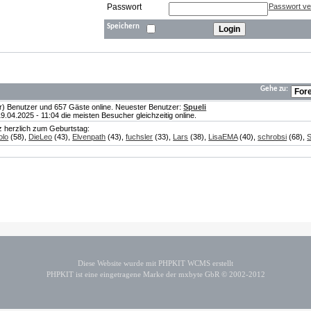
Passwort
Passwort v
Speichern
Gehe zu:
te(r) Benutzer und 657 Gäste online. Neuester Benutzer:
Spueli
04.2025 - 11:04 die meisten Besucher gleichzeitig online.
nz herzlich zum Geburtstag:
olo
(58),
DieLeo
(43),
Elvenpath
(43),
fuchsler
(33),
Lars
(38),
LisaEMA
(40),
schrobsi
(68),
S
Diese Website wurde mit PHPKIT WCMS erstellt
PHPKIT ist eine eingetragene Marke der mxbyte GbR © 2002-2012