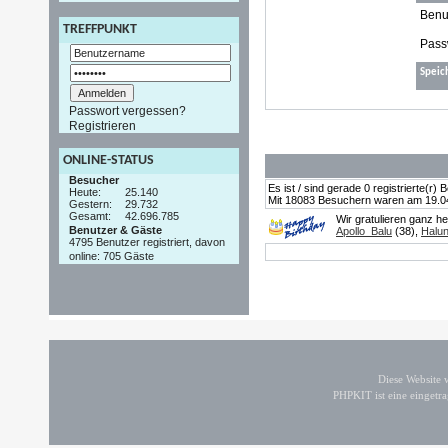
Benu
TREFFPUNKT
Pass
Speic
Passwort vergessen?
Registrieren
ONLINE-STATUS
Besucher
Es ist / sind gerade 0 registrierte(r
Heute:
25.140
Mit 18083 Besuchern waren am 19.04.2
Gestern:
29.732
Gesamt:
42.696.785
Wir gratulieren ganz h
Benutzer & Gäste
Apollo_Balu
(38),
Halu
4795 Benutzer registriert, davon
online: 705 Gäste
Diese Website
PHPKIT ist eine einget