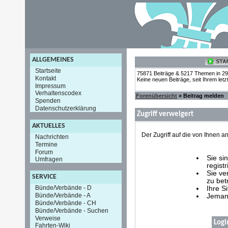
ALLGEMEINES
Startseite
75871 Beiträge & 5217 Themen in 2
Kontakt
Keine neuen Beiträge, seit Ihrem let
Impressum
Verhaltenscodex
Forenübersicht
» Beitrag melden
Spenden
Datenschutzerklärung
Zugriff verweigert
AKTUELLES
Der Zugriff auf die von Ihnen
Nachrichten
Termine
Forum
Sie si
Umfragen
registr
Sie ve
SERVICE
zu bet
Bünde/Verbände - D
Ihre S
Bünde/Verbände - A
Jemand
Bünde/Verbände - CH
Bünde/Verbände - Suchen
Verweise
Logi
Fahrten-Wiki