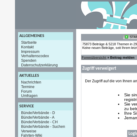
ALLGEMEINES
Startseite
75873 Beiträge & 5218 Themen in 2
Kontakt
Keine neuen Beiträge, seit Ihrem let
Impressum
Verhaltenscodex
Forenübersicht
» Beitrag melden
Spenden
Datenschutzerklärung
Zugriff verweigert
AKTUELLES
Der Zugriff auf die von Ihnen
Nachrichten
Termine
Forum
Sie si
Umfragen
registr
Sie ve
SERVICE
zu bet
Bünde/Verbände - D
Ihre S
Bünde/Verbände - A
Jemand
Bünde/Verbände - CH
Bünde/Verbände - Suchen
Verweise
Logi
Fahrten-Wiki