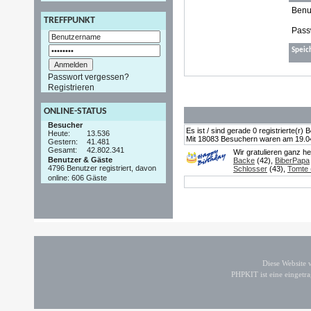
Benu
TREFFPUNKT
Pass
Speic
Passwort vergessen?
Registrieren
ONLINE-STATUS
Besucher
Es ist / sind gerade 0 registrierte(r
Heute:
13.536
Mit 18083 Besuchern waren am 19.04.2
Gestern:
41.481
Gesamt:
42.802.341
Wir gratulieren ganz h
Benutzer & Gäste
Backe
(42),
BiberPapa
4796 Benutzer registriert, davon
Schlosser
(43),
Tomte (
online: 606 Gäste
Diese Website
PHPKIT ist eine einget