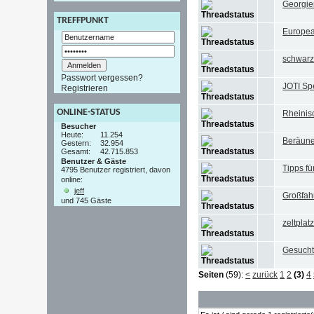
Georgien
TREFFPUNKT
Europea
schwarz
Passwort vergessen?
JOTI Spe
Registrieren
ONLINE-STATUS
Rheinis
Besucher
Heute:
11.254
Beräune
Gestern:
32.954
Gesamt:
42.715.853
Benutzer & Gäste
Tipps fü
4795 Benutzer registriert, davon
online:
jeff
Großfah
und 745 Gäste
zeltplat
Gesucht
Seiten
(59):
<
zurück
1
2
(3)
4