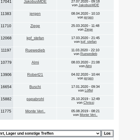
17041
JakobusMDE
27.07.2020 - 09:18
von
JakobusMDE
11383
jergen
08.04.2020 - 10:10
von
jergen
11710
Ziege
25.03.2020 - 11:48
von
Ziege
12068
kpf_stefan
17.03.2020 - 21:45
von
kpf_stefan
11197
Ruewedieb
11.03.2020 - 22:10
von
Ruewedieb
10779
Almi
08.03.2020 - 21:08
von
Almi
13906
Robert21
04.02.2020 - 10:44
von
jergen
16654
Buschi
17.01.2020 - 09:34
von
Löffel
15882
papabrohl
25.10.2019 - 12:49
von
Chrissi
11775
Monte Veri..
05.08.2019 - 08:21
von
Monte Veri..