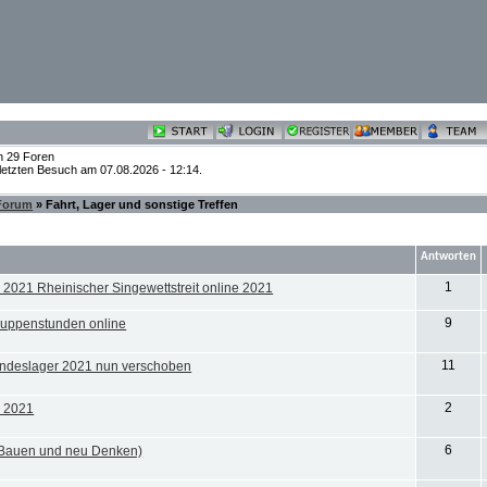
n 29 Foren
 letzten Besuch am 07.08.2026 - 12:14.
 Forum
» Fahrt, Lager und sonstige Treffen
Antworten
1
2021 Rheinischer Singewettstreit online 2021
9
ruppenstunden online
11
deslager 2021 nun verschoben
2
 2021
6
Bauen und neu Denken)