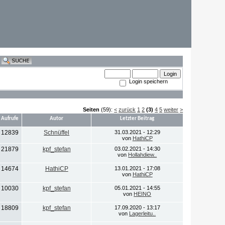
Login speichern
Seiten
(59):
<
zurück
1
2
(3)
4
5
weiter
>
Aufrufe
Autor
Letzter Beitrag
12839
Schnüffel
31.03.2021 - 12:29
von
HathiCP
21879
kpf_stefan
03.02.2021 - 14:30
von
Hollahdiew..
14674
HathiCP
13.01.2021 - 17:08
von
HathiCP
10030
kpf_stefan
05.01.2021 - 14:55
von
HEINO
18809
kpf_stefan
17.09.2020 - 13:17
von
Lagerleitu..