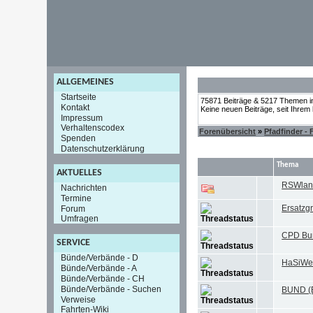
ALLGEMEINES
Startseite
75871 Beiträge & 5217 Themen i
Kontakt
Keine neuen Beiträge, seit Ihrem
Impressum
Verhaltenscodex
Forenübersicht
»
Pfadfinder -
Spenden
Datenschutzerklärung
Thema
AKTUELLES
RSWlan 
Nachrichten
Termine
Ersatzg
Forum
Umfragen
CPD Bun
SERVICE
Bünde/Verbände - D
HaSiWe
Bünde/Verbände - A
Bünde/Verbände - CH
Bünde/Verbände - Suchen
BUND (
Verweise
Fahrten-Wiki