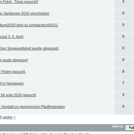
3
-Fahrt - Tipps gesucht!
0
n Jamboree 2020 verschoben
0
bunt2020 wird zu schwarzbunt2021
0
zial 3.-5. April
0
cher Singewettstreit wurde abgesagt
0
r wude abgesag!
8
r Polen gesucht.
7
rt in Norwegen
3
z für sola 2020 gesucht
0
: Kontakt zu georgischen Pfadfindenden
5
weiter
>
Gehe zu: