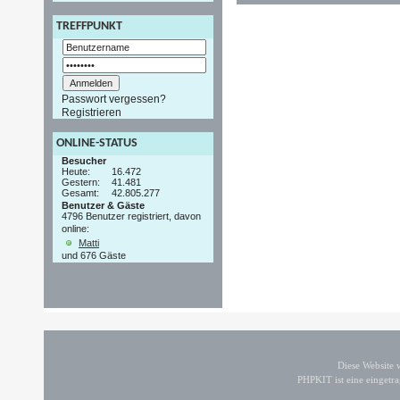
TREFFPUNKT
Passwort vergessen?
Registrieren
ONLINE-STATUS
Besucher
Heute:
16.472
Gestern:
41.481
Gesamt:
42.805.277
Benutzer & Gäste
4796 Benutzer registriert, davon
online:
Matti
und 676 Gäste
Diese Website
PHPKIT ist eine einget