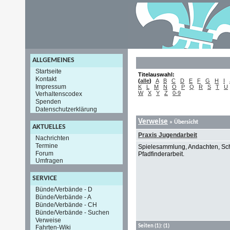
ALLGEMEINES
Startseite
Titelauswahl:
Kontakt
(
alle
)
A
B
C
D
E
F
G
H
I
Impressum
K
L
M
N
O
P
Q
R
S
T
U
W
X
Y
Z
0-9
Verhaltenscodex
Spenden
Datenschutzerklärung
Verweise
» Übersicht
AKTUELLES
Praxis Jugendarbeit
Nachrichten
Termine
Spielesammlung, Andachten, Schul
Forum
Pfadfinderarbeit.
Umfragen
SERVICE
Bünde/Verbände - D
Bünde/Verbände - A
Bünde/Verbände - CH
Bünde/Verbände - Suchen
Verweise
Seiten
(1):
(1)
Fahrten-Wiki