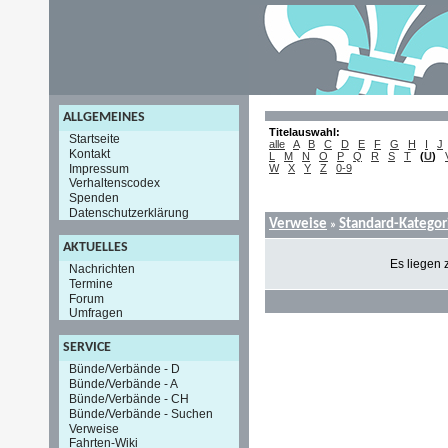
ALLGEMEINES
Titelauswahl:
Startseite
alle
A
B
C
D
E
F
G
H
I
J
Kontakt
L
M
N
O
P
Q
R
S
T
(
U
)
Impressum
W
X
Y
Z
0-9
Verhaltenscodex
Spenden
Datenschutzerklärung
Verweise
Standard-Kategor
»
AKTUELLES
Es liegen 
Nachrichten
Termine
Forum
Umfragen
SERVICE
Bünde/Verbände - D
Bünde/Verbände - A
Bünde/Verbände - CH
Bünde/Verbände - Suchen
Verweise
Fahrten-Wiki