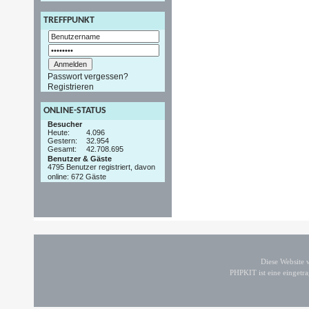
TREFFPUNKT
Passwort vergessen?
Registrieren
ONLINE-STATUS
Besucher
Heute:
4.096
Gestern:
32.954
Gesamt:
42.708.695
Benutzer & Gäste
4795 Benutzer registriert, davon
online: 672 Gäste
Diese Website
PHPKIT ist eine einget