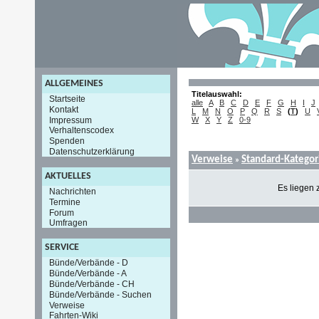
ALLGEMEINES
Titelauswahl:
Startseite
alle
A
B
C
D
E
F
G
H
I
J
Kontakt
L
M
N
O
P
Q
R
S
(
T
)
U
Impressum
W
X
Y
Z
0-9
Verhaltenscodex
Spenden
Datenschutzerklärung
Verweise
Standard-Kategor
»
AKTUELLES
Es liegen 
Nachrichten
Termine
Forum
Umfragen
SERVICE
Bünde/Verbände - D
Bünde/Verbände - A
Bünde/Verbände - CH
Bünde/Verbände - Suchen
Verweise
Fahrten-Wiki