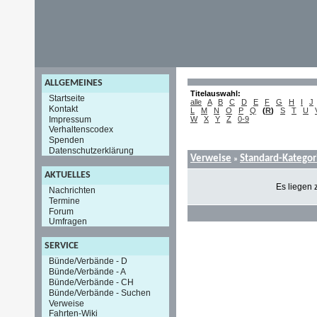
ALLGEMEINES
Titelauswahl:
Startseite
alle
A
B
C
D
E
F
G
H
I
J
Kontakt
L
M
N
O
P
Q
(
R
)
S
T
U
Impressum
W
X
Y
Z
0-9
Verhaltenscodex
Spenden
Datenschutzerklärung
Verweise
Standard-Kategor
»
AKTUELLES
Es liegen 
Nachrichten
Termine
Forum
Umfragen
SERVICE
Bünde/Verbände - D
Bünde/Verbände - A
Bünde/Verbände - CH
Bünde/Verbände - Suchen
Verweise
Fahrten-Wiki