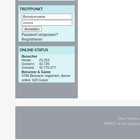
TREFFPUNKT
Passwort vergessen?
Registrieren
ONLINE-STATUS
Besucher
Heute:
23.253
Gestern:
42.725
Gesamt:
42.770.577
Benutzer & Gäste
4796 Benutzer registriert, davon
online: 620 Gäste
Diese Website
PHPKIT ist eine einget