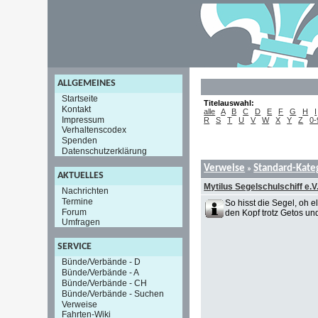
ALLGEMEINES
Startseite
Titelauswahl:
Kontakt
alle
A
B
C
D
E
F
G
H
I
Impressum
R
S
T
U
V
W
X
Y
Z
0-
Verhaltenscodex
Spenden
Datenschutzerklärung
Verweise
Standard-Kate
»
AKTUELLES
Mytilus Segelschulschiff e.V
Nachrichten
Termine
So hisst die Segel, oh 
Forum
den Kopf trotz Getos un
Umfragen
SERVICE
Bünde/Verbände - D
Bünde/Verbände - A
Bünde/Verbände - CH
Bünde/Verbände - Suchen
Verweise
Fahrten-Wiki