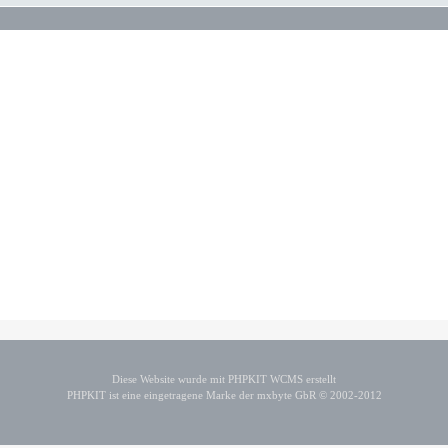
Diese Website wurde mit PHPKIT WCMS erstellt
PHPKIT ist eine eingetragene Marke der mxbyte GbR © 2002-2012