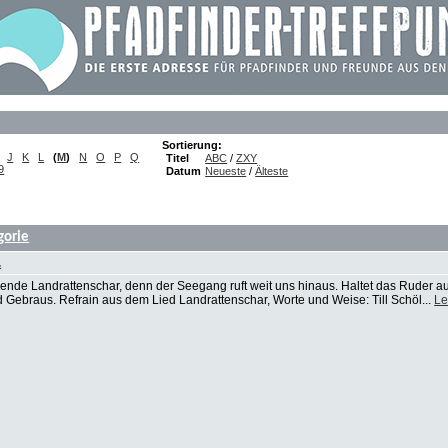
Sortierung:
J
K
L
(
M
)
N
O
P
Q
Titel
ABC
/
ZXY
9
Datum
Neueste
/
Älteste
gorie
.
elende Landrattenschar, denn der Seegang ruft weit uns hinaus. Haltet das Ruder a
d Gebraus. Refrain aus dem Lied Landrattenschar, Worte und Weise: Till Schöl...
Le