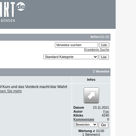
Seiten
(1):
(1)
Erweiterte Suche
1 Verweise
Infos
uf Kurs und das Vordeck macht klar Wahrt
sen Sie mehr
Datum
23.11.2021
Autor
Fee
Klicks
4240
Kommentare
0
Wertung
ø 10,00
1 Stimme(n)