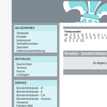
ALLGEMEINES
Titelauswahl:
Startseite
alle
A
B
C
D
E
F
G
H
I
J
Kontakt
L
M
N
O
P
Q
R
S
T
U
Impressum
W
X
Y
Z
0-9
Verhaltenscodex
Spenden
Datenschutzerklärung
Verweise
Standard-Kategor
»
AKTUELLES
Es liegen 
Nachrichten
Termine
Forum
Umfragen
SERVICE
Bünde/Verbände - D
Bünde/Verbände - A
Bünde/Verbände - CH
Bünde/Verbände - Suchen
Verweise
Fahrten-Wiki