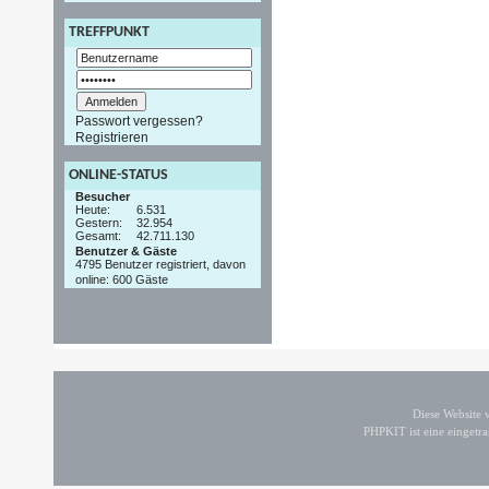
TREFFPUNKT
Passwort vergessen?
Registrieren
ONLINE-STATUS
Besucher
Heute:
6.531
Gestern:
32.954
Gesamt:
42.711.130
Benutzer & Gäste
4795 Benutzer registriert, davon
online: 600 Gäste
Diese Website
PHPKIT ist eine einget