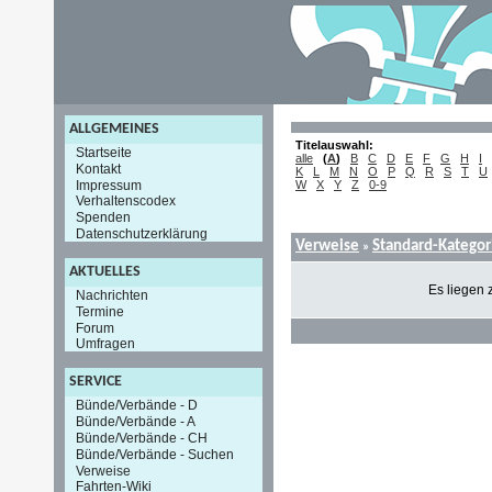
ALLGEMEINES
Titelauswahl:
Startseite
alle
(
A
)
B
C
D
E
F
G
H
I
Kontakt
K
L
M
N
O
P
Q
R
S
T
U
Impressum
W
X
Y
Z
0-9
Verhaltenscodex
Spenden
Datenschutzerklärung
Verweise
Standard-Kategor
»
AKTUELLES
Es liegen 
Nachrichten
Termine
Forum
Umfragen
SERVICE
Bünde/Verbände - D
Bünde/Verbände - A
Bünde/Verbände - CH
Bünde/Verbände - Suchen
Verweise
Fahrten-Wiki