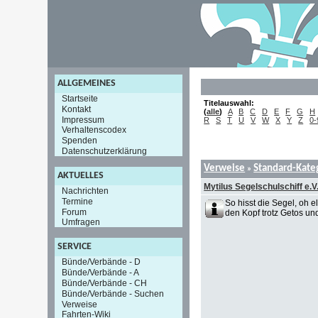
ALLGEMEINES
Startseite
Titelauswahl:
Kontakt
(
alle
)
A
B
C
D
E
F
G
H
Impressum
R
S
T
U
V
W
X
Y
Z
0-
Verhaltenscodex
Spenden
Datenschutzerklärung
Verweise
Standard-Kate
»
AKTUELLES
Mytilus Segelschulschiff e.V
Nachrichten
Termine
So hisst die Segel, oh 
Forum
den Kopf trotz Getos un
Umfragen
SERVICE
Bünde/Verbände - D
Bünde/Verbände - A
Bünde/Verbände - CH
Bünde/Verbände - Suchen
Verweise
Fahrten-Wiki