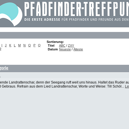
Sortierung:
I
J
K
L
M
N
O
P
Q
Titel
ABC
/
ZXY
9
Datum
Neueste
/
Älteste
gorie
.
elende Landrattenschar, denn der Seegang ruft weit uns hinaus. Haltet das Ruder a
d Gebraus. Refrain aus dem Lied Landrattenschar, Worte und Weise: Till Schöl...
Le