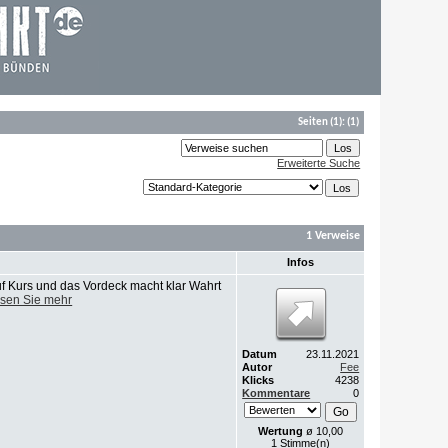
Seiten
(1):
(1)
Erweiterte Suche
1 Verweise
Infos
uf Kurs und das Vordeck macht klar Wahrt
sen Sie mehr
Datum
23.11.2021
Autor
Fee
Klicks
4238
Kommentare
0
Wertung
ø 10,00
1 Stimme(n)