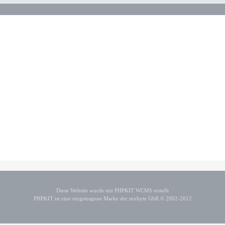
Diese Website wurde mit PHPKIT WCMS erstellt
PHPKIT ist eine eingetragene Marke der mxbyte GbR © 2002-2012