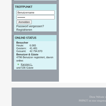
TREFFPUNKT
Passwort vergessen?
Registrieren
ONLINE-STATUS
Besucher
Heute:
6.065
Gestern:
41.481
Gesamt:
42.794.870
Benutzer & Gäste
4796 Benutzer registriert, davon
online:
Karsten L.
und 536 Gäste
Diese Website
PHPKIT ist eine einget