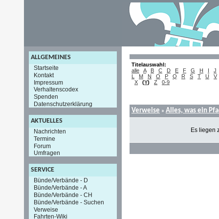
ALLGEMEINES
Titelauswahl:
Startseite
alle
A
B
C
D
E
F
G
H
I
J
Kontakt
L
M
N
O
P
Q
R
S
T
U
V
Impressum
X
(
Y
)
Z
0-9
Verhaltenscodex
Spenden
Datenschutzerklärung
Verweise
Alles, was ein Pf
»
AKTUELLES
Es liegen 
Nachrichten
Termine
Forum
Umfragen
SERVICE
Bünde/Verbände - D
Bünde/Verbände - A
Bünde/Verbände - CH
Bünde/Verbände - Suchen
Verweise
Fahrten-Wiki