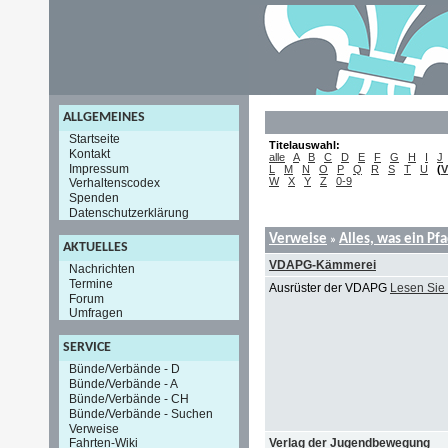
ALLGEMEINES
Startseite
Titelauswahl:
Kontakt
alle
A
B
C
D
E
F
G
H
I
J
Impressum
L
M
N
O
P
Q
R
S
T
U
(
V
W
X
Y
Z
0-9
Verhaltenscodex
Spenden
Datenschutzerklärung
Verweise
Alles, was ein Pf
»
AKTUELLES
VDAPG-Kämmerei
Nachrichten
Termine
Ausrüster der VDAPG
Lesen Sie
Forum
Umfragen
SERVICE
Bünde/Verbände - D
Bünde/Verbände - A
Bünde/Verbände - CH
Bünde/Verbände - Suchen
Verweise
Verlag der Jugendbewegung
Fahrten-Wiki