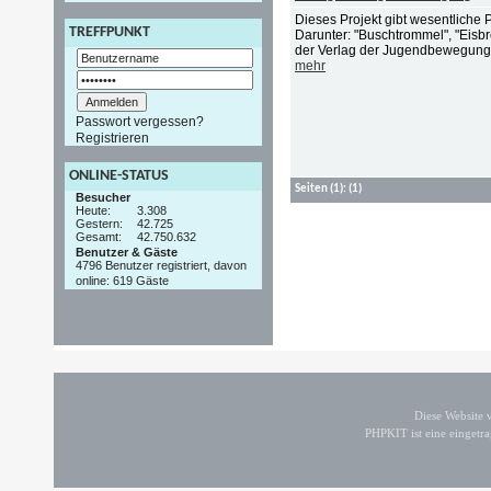
Dieses Projekt gibt wesentlich
TREFFPUNKT
Darunter: "Buschtrommel", "Eisb
der Verlag der Jugendbewegung v
mehr
Passwort vergessen?
Registrieren
ONLINE-STATUS
Seiten
(1):
(1)
Besucher
Heute:
3.308
Gestern:
42.725
Gesamt:
42.750.632
Benutzer & Gäste
4796 Benutzer registriert, davon
online: 619 Gäste
Diese Website
PHPKIT ist eine einget