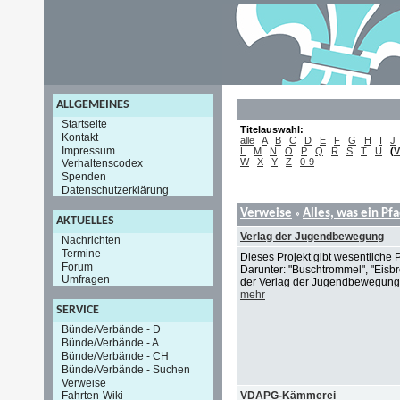
ALLGEMEINES
Startseite
Titelauswahl:
Kontakt
alle
A
B
C
D
E
F
G
H
I
J
Impressum
L
M
N
O
P
Q
R
S
T
U
(
V
W
X
Y
Z
0-9
Verhaltenscodex
Spenden
Datenschutzerklärung
Verweise
Alles, was ein Pf
»
AKTUELLES
Verlag der Jugendbewegung
Nachrichten
Termine
Dieses Projekt gibt wesentlich
Forum
Darunter: "Buschtrommel", "Eisb
Umfragen
der Verlag der Jugendbewegung v
mehr
SERVICE
Bünde/Verbände - D
Bünde/Verbände - A
Bünde/Verbände - CH
Bünde/Verbände - Suchen
Verweise
VDAPG-Kämmerei
Fahrten-Wiki