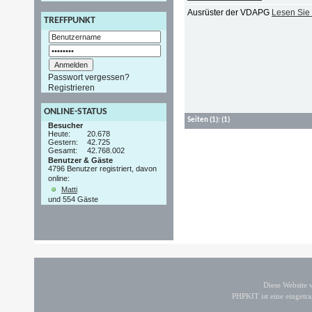
Ausrüster der VDAPG
Lesen Sie
TREFFPUNKT
Passwort vergessen?
Registrieren
ONLINE-STATUS
Seiten
(1):
(1)
Besucher
Heute:
20.678
Gestern:
42.725
Gesamt:
42.768.002
Benutzer & Gäste
4796 Benutzer registriert, davon
online:
Matti
und 554 Gäste
Diese Website
PHPKIT ist eine einget