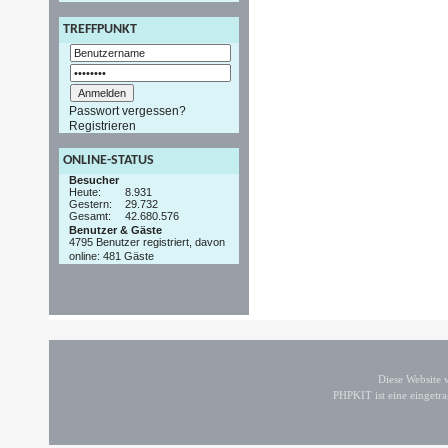
TREFFPUNKT
Passwort vergessen?
Registrieren
ONLINE-STATUS
Besucher
Heute:
8.931
Gestern:
29.732
Gesamt:
42.680.576
Benutzer & Gäste
4795 Benutzer registriert, davon
online: 481 Gäste
Diese Website
PHPKIT ist eine einget