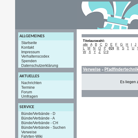
ALLGEMEINES
Titelauswahl:
Startseite
alle
A
B
C
D
E
F
G
H
I
J
Kontakt
L
M
N
O
P
(
Q
)
R
S
T
U
Impressum
W
X
Y
Z
0-9
Verhaltenscodex
Spenden
Datenschutzerklärung
Verweise
Pfadfindertechni
»
AKTUELLES
Es liegen 
Nachrichten
Termine
Forum
Umfragen
SERVICE
Bünde/Verbände - D
Bünde/Verbände - A
Bünde/Verbände - CH
Bünde/Verbände - Suchen
Verweise
Fahrten-Wiki