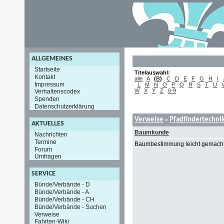
ALLGEMEINES
Startseite
Titelauswahl:
Kontakt
alle
A
(
B
)
C
D
E
F
G
H
I
Impressum
L
M
N
O
P
Q
R
S
T
U
W
X
Y
Z
0-9
Verhaltenscodex
Spenden
Datenschutzerklärung
Verweise
Pfadfindertechni
»
AKTUELLES
Baumkunde
Nachrichten
Termine
Baumbestimmung leicht gemach
Forum
Umfragen
SERVICE
Bünde/Verbände - D
Bünde/Verbände - A
Bünde/Verbände - CH
Bünde/Verbände - Suchen
Verweise
Fahrten-Wiki