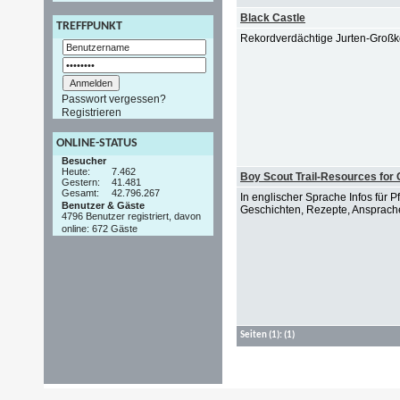
Black Castle
TREFFPUNKT
Rekordverdächtige Jurten-Großk
Passwort vergessen?
Registrieren
ONLINE-STATUS
Besucher
Heute:
7.462
Boy Scout Trail-Resources for
Gestern:
41.481
Gesamt:
42.796.267
In englischer Sprache Infos für P
Benutzer & Gäste
Geschichten, Rezepte, Ansprach
4796 Benutzer registriert, davon
online: 672 Gäste
Seiten
(1):
(1)